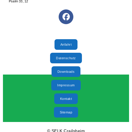
Psalm 33, 12
Selbständige Evangelisch-Lutherische Kirche (SELK)
Anfahrt
Datenschutz
Downloads
Impressum
Kontakt
Sitemap
© SELK Crailsheim