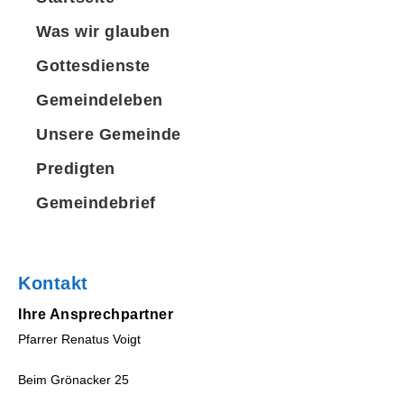
Was wir glauben
Gottesdienste
Gemeindeleben
Unsere Gemeinde
Predigten
Gemeindebrief
Kontakt
Ihre Ansprechpartner
Pfarrer Renatus Voigt
Pfarrer Voigt hat vom 03.- 15.
April 2024 Urlaub.
Beim Grönacker 25
Die Notfallvertretung hat