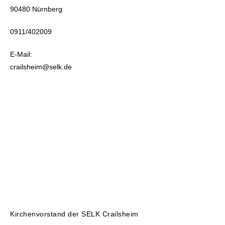
90480 Nürnberg
dankenswerterweise
0911/402009
vom 03.-07. April Pfarrdiakon
Christoph Lerle übernommen. Sie
E-Mail:
erreichen ihn telefonisch unter
crailsheim@selk.de
09131 – 206820 oder per Mail
Chr.Lerle@web.de.
Vom 08.-15. April wenden Sie
sich bitte an Pfarrdiakon
Walter Wiener. Sie erreichen
ihn telefonisch unter 07321 –
9465855 oder per Mail
pfarrdiakon@selk-
muenchen.de
Kirchenvorstand der SELK Crailsheim